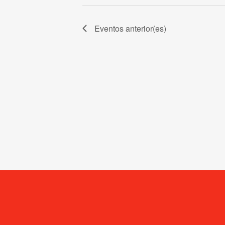
clave.
Eventos
anterior(es)