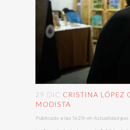
29 DIC
CRISTINA LÓPEZ 
MODISTA
Publicado a las 14:21h
en
Actualidad
por