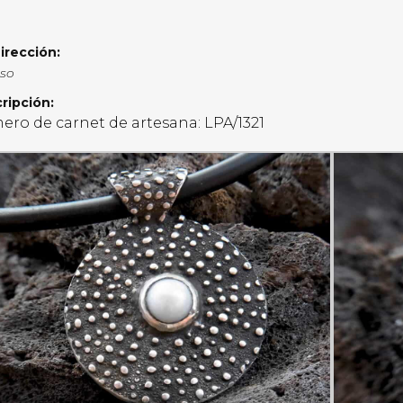
irección:
aso
ripción:
ro de carnet de artesana: LPA/1321