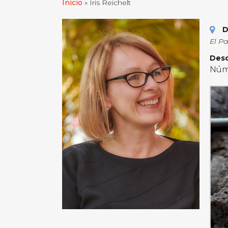
Inicio
»
Iris Reichelt
D
El P
Desc
Núme