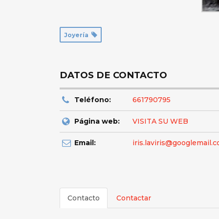
Joyería
DATOS DE CONTACTO
Teléfono:
661790795
Página web:
VISITA SU WEB
Email:
iris.laviris@googlemail.
Contacto
Contactar