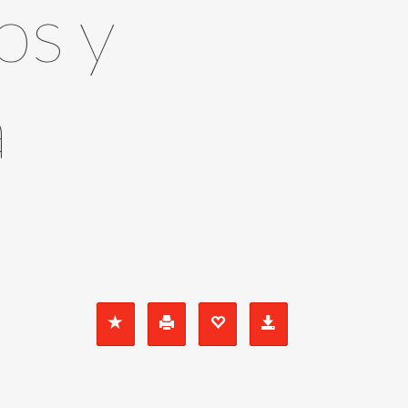
os y
a