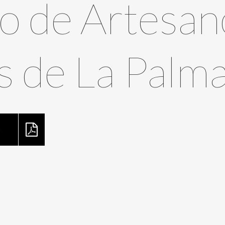
o de Artesan
s de La Palm
O