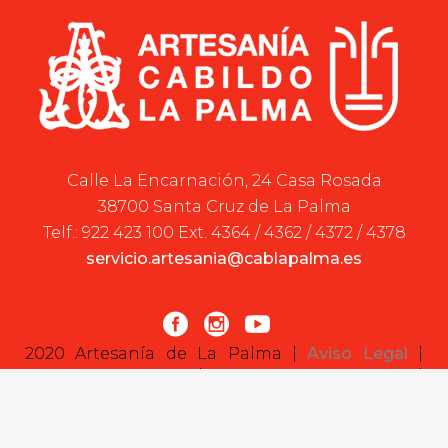
Calle La Encarnación, 24 Casa Rosada
38700 Santa Cruz de La Palma
Telf.: 922 423 100 Ext. 4364 / 4362 / 4372 / 4378
servicio.artesania@cablapalma.es
2020 Artesanía de La Palma |
Aviso Legal
|
Política de cookies
|
Declaración de cookies
|
Desarrollada por:
Sepropyme