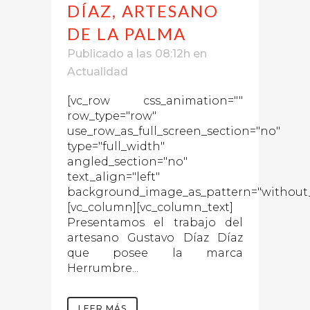
DÍAZ, ARTESANO
DE LA PALMA
Publicado a las 08:12h
en
Actualidad
[vc_row css_animation=""
row_type="row"
use_row_as_full_screen_section="no"
type="full_width"
angled_section="no"
text_align="left"
background_image_as_pattern="without_
[vc_column][vc_column_text]
Presentamos el trabajo del
artesano Gustavo Díaz Díaz
que posee la marca
Herrumbre...
LEER MÁS