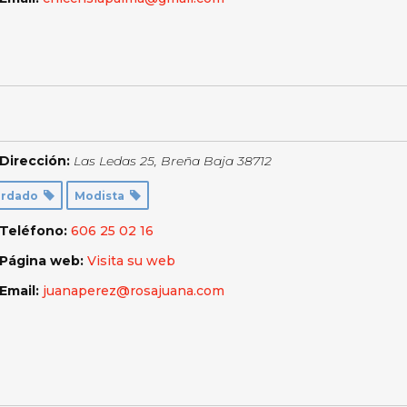
Dirección:
Las Ledas 25
,
Breña Baja
38712
ordado
Modista
Teléfono:
606 25 02 16
Página web:
Visita su web
Email:
juanaperez@rosajuana.com