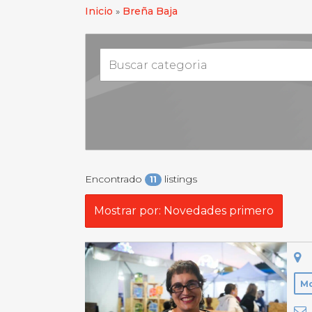
Inicio
»
Breña Baja
Encontrado
listings
11
Mostrar por: Novedades primero
M