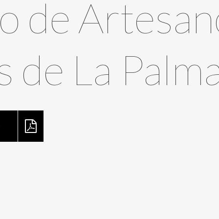
o de Artesan
s de La Palm
O