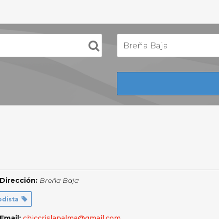
Dirección:
Breña Baja
odista
Email:
chiccrislapalma@gmail.com