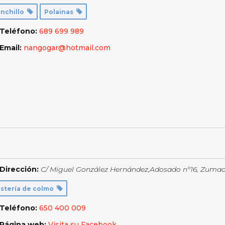
nchillo
Polainas
Teléfono:
689 699 989
Email:
nangogar@hotmail.com
Dirección:
C/ Miguel González Hernández,Adosado nº16, Zumac
stería de colmo
Teléfono:
650 400 009
Página web:
Visita su Facebook