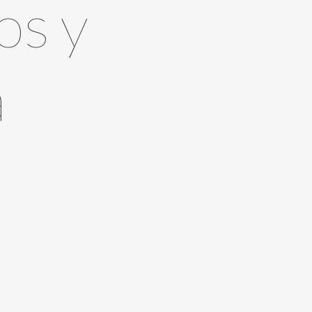
os y
a