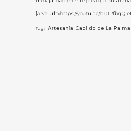
trabaja diariamente para que sus traba
[arve url=»https://youtu.be/bD1PfbqQIeM
Artesanía
,
Cabildo de La Palma
Tags: