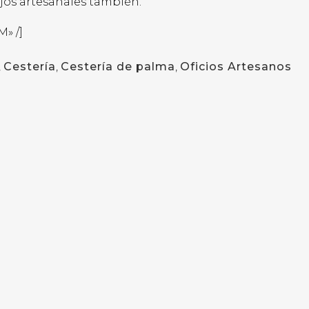
jos artesanales también.
» /]
,
Cestería
,
Cestería de palma
,
Oficios Artesanos