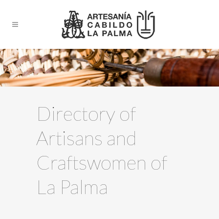
Directory of
Artisans and
Craftswomen of
La Palma