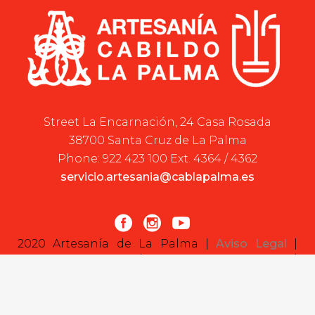
Street La Encarnación, 24 Casa Rosada
38700 Santa Cruz de La Palma
Phone: 922 423 100 Ext. 4364 / 4362
servicio.artesania@cablapalma.es
2020 Artesanía de La Palma |
Aviso Legal
|
Política de cookies
|
Declaración de cookies
|
Desarrollada por:
Sepropyme