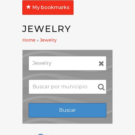
My bookmarks
JEWELRY
Home
»
Jewelry